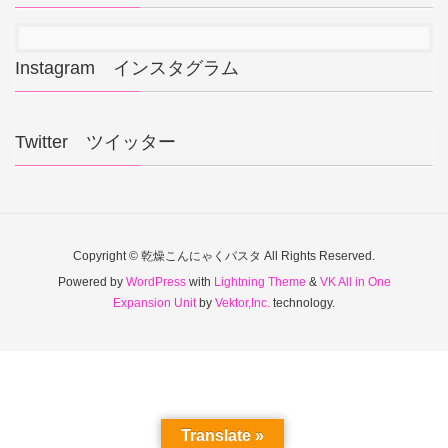
Instagram インスタグラム
Twitter ツイッター
Copyright © 乾燥こんにゃくパスタ All Rights Reserved.
Powered by
WordPress
with
Lightning Theme
&
VK All in One
Expansion Unit
by
Vektor,Inc.
technology.
Translate »